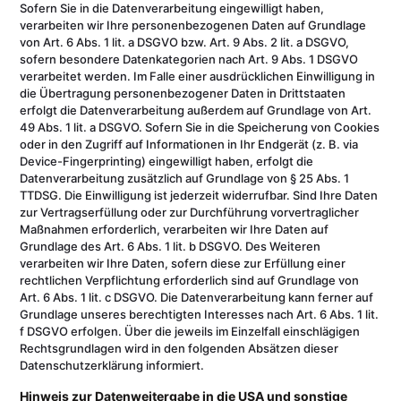
Sofern Sie in die Datenverarbeitung eingewilligt haben,
verarbeiten wir Ihre personenbezogenen Daten auf Grundlage
von Art. 6 Abs. 1 lit. a DSGVO bzw. Art. 9 Abs. 2 lit. a DSGVO,
sofern besondere Datenkategorien nach Art. 9 Abs. 1 DSGVO
verarbeitet werden. Im Falle einer ausdrücklichen Einwilligung in
die Übertragung personenbezogener Daten in Drittstaaten
erfolgt die Datenverarbeitung außerdem auf Grundlage von Art.
49 Abs. 1 lit. a DSGVO. Sofern Sie in die Speicherung von Cookies
oder in den Zugriff auf Informationen in Ihr Endgerät (z. B. via
Device-Fingerprinting) eingewilligt haben, erfolgt die
Datenverarbeitung zusätzlich auf Grundlage von § 25 Abs. 1
TTDSG. Die Einwilligung ist jederzeit widerrufbar. Sind Ihre Daten
zur Vertragserfüllung oder zur Durchführung vorvertraglicher
Maßnahmen erforderlich, verarbeiten wir Ihre Daten auf
Grundlage des Art. 6 Abs. 1 lit. b DSGVO. Des Weiteren
verarbeiten wir Ihre Daten, sofern diese zur Erfüllung einer
rechtlichen Verpflichtung erforderlich sind auf Grundlage von
Art. 6 Abs. 1 lit. c DSGVO. Die Datenverarbeitung kann ferner auf
Grundlage unseres berechtigten Interesses nach Art. 6 Abs. 1 lit.
f DSGVO erfolgen. Über die jeweils im Einzelfall einschlägigen
Rechtsgrundlagen wird in den folgenden Absätzen dieser
Datenschutzerklärung informiert.
Hinweis zur Datenweitergabe in die USA und sonstige